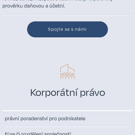
prověrku daňovou a účetní.
Spojte se s námi
Korporátní právo
právní poradenství pro podnikatele
fúze či rozdělení společností