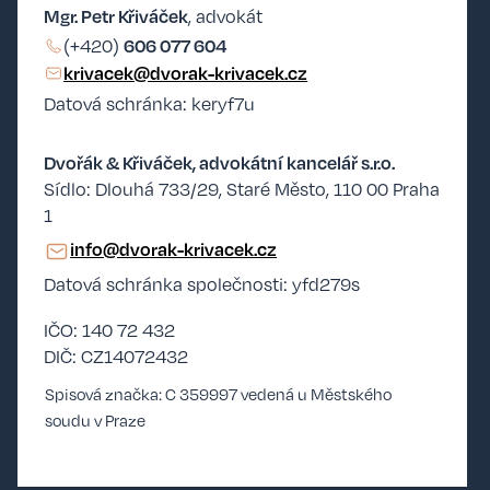
Mgr. Petr Křiváček
, advokát
606 077 604
(+420)
krivacek@dvorak-krivacek.cz
Datová schránka: keryf7u
Dvořák & Křiváček, advokátní kancelář s.r.o.
Sídlo: Dlouhá 733/29, Staré Město, 110 00 Praha
1
info@dvorak-krivacek.cz
Datová schránka společnosti: yfd279s
IČO: 140 72 432
DIČ: CZ14072432
Spisová značka: C 359997 vedená u Městského
soudu v Praze